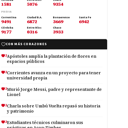
Córdoba
Entre Ríos
Chaco
1581
5076
9354
PREVIA
Correntina
Ciudad B.A.
Bonaerense
Santa Fe
9491
6872
3669
6942
Córdoba
Entre Ríos
Chaco
9177
0316
3933
CON MÁS CORAZONES
2
Apóstoles amplía la plantación de flores en
espacios públicos
2
Corrientes avanza en un proyecto para tener
universidad propia
2
Murió Jorge Messi, padre y representante de
Lionel
2
Charla sobre Umbú Vuelta repasó su historia
y patrimonio
2
Estudiantes técnicos culminaron sus
prácticas en Acon-Timber