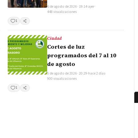
6 de agosto de 2026 · 19:14
·
ayer
·
448 visualizaciones
1
Compartir
Ciudad
l
Cortes de luz
programados del 7 al 10
de agosto
5 de agosto de 2026 · 20:29
·
hace 2 días
·
900 visualizaciones
1
Compartir