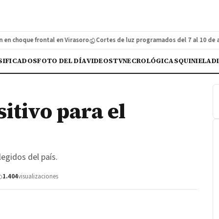
choque frontal en Virasoro
Cortes de luz programados del 7 al 10 de agos
SIFICADOS
FOTO DEL DÍA
VIDEOS
TV
NECROLÓGICAS
QUINIELA
D
itivo para el
legidos del país.
1.404
visualizaciones