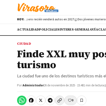
n Argentina, pero recién venderá autos en 2027
HOY:
Dos jóvenes murieron en 
ACTUALIDAD
POLICIALES
INTERES GENERAL
GUÍA
CLA
CIUDAD
Finde XXL muy pos
turismo
La ciudad fue uno de los destinos turísticos más e
Por
Administrador
26 de noviembre de 2025 · 15:48
1 min de lectura
0