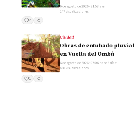
6 de agosto de 2026 · 21:58
·
ayer
·
247 visualizaciones
2
Compartir
Ciudad
Obras de entubado pluvia
en Vuelta del Ombú
6 de agosto de 2026 · 07:06
·
hace 2 días
·
488 visualizaciones
1
Compartir