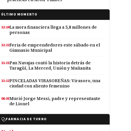
ÚLTIMO MOMENTO
La mora financiera llega a 5,8 millones de
12:24
personas
Feria de emprendedores este sábado en el
12:22
Gimnasio Municipal
Pau Navajas contó la historia detrás de
11:21
Taragüí, La Merced, Unión y Mañanita
PINCELADAS VIRASOREÑAS: Virasoro, una
11:12
ciudad con aliento femenino
Murió Jorge Messi, padre y representante
08:35
de Lionel
FARMACIA DE TURNO