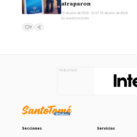
atraparon
25 de julio de 2026 · 15:57
·
25 de julio de 2026
·
61 visualizaciones
0
Compartir
PUBLICIDAD
Secciones
Servicios