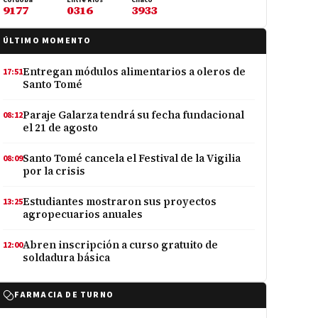
Córdoba
Entre Ríos
Chaco
9177
0316
3933
ÚLTIMO MOMENTO
Entregan módulos alimentarios a oleros de
17:51
Santo Tomé
Paraje Galarza tendrá su fecha fundacional
08:12
el 21 de agosto
Santo Tomé cancela el Festival de la Vigilia
08:09
por la crisis
Estudiantes mostraron sus proyectos
13:25
agropecuarios anuales
Abren inscripción a curso gratuito de
12:00
soldadura básica
FARMACIA DE TURNO