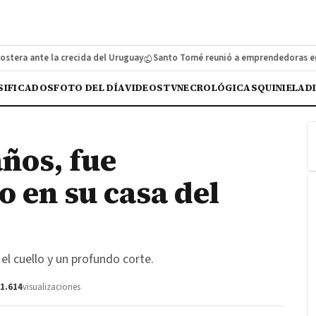
a ante la crecida del Uruguay
Santo Tomé reunió a emprendedoras en su 
SIFICADOS
FOTO DEL DÍA
VIDEOS
TV
NECROLÓGICAS
QUINIELA
D
ños, fue
 en su casa del
l cuello y un profundo corte.
1.614
visualizaciones