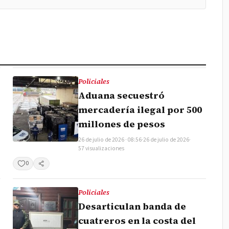
Policiales
Aduana secuestró
mercadería ilegal por 500
millones de pesos
26 de julio de 2026 · 08:56
·
26 de julio de 2026
·
57 visualizaciones
0
Compartir
Policiales
Desarticulan banda de
cuatreros en la costa del