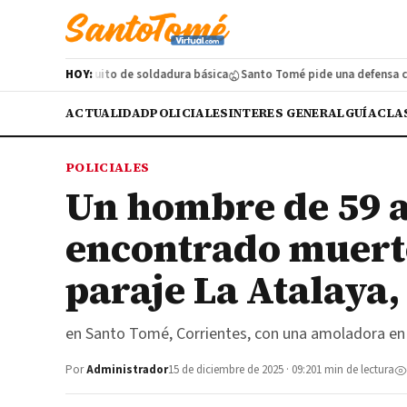
n a curso gratuito de soldadura básica
HOY:
Santo Tomé pide una defensa coster
ACTUALIDAD
POLICIALES
INTERES GENERAL
GUÍA
CLA
POLICIALES
Un hombre de 59 a
encontrado muerto
paraje La Atalaya,
en Santo Tomé, Corrientes, con una amoladora en e
Por
Administrador
15 de diciembre de 2025 · 09:20
1 min de lectura