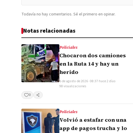
Todavía no hay comentarios. Sé el primero en opinar.
Notas relacionadas
Policiales
Chocaron dos camiones
en la Ruta 14 y hay un
herido
6 de agosto de 2026 · 08:37
·
hace 2 días
·
98 visualizaciones
0
Compartir
Policiales
Volvió a estafar con una
app de pagos trucha y lo