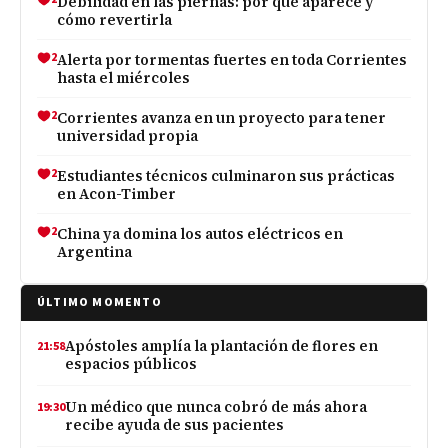
Debilidad en las piernas: por qué aparece y
cómo revertirla
2
Alerta por tormentas fuertes en toda Corrientes
hasta el miércoles
2
Corrientes avanza en un proyecto para tener
universidad propia
2
Estudiantes técnicos culminaron sus prácticas
en Acon-Timber
2
China ya domina los autos eléctricos en
Argentina
ÚLTIMO MOMENTO
Apóstoles amplía la plantación de flores en
21:58
espacios públicos
Un médico que nunca cobró de más ahora
19:30
recibe ayuda de sus pacientes