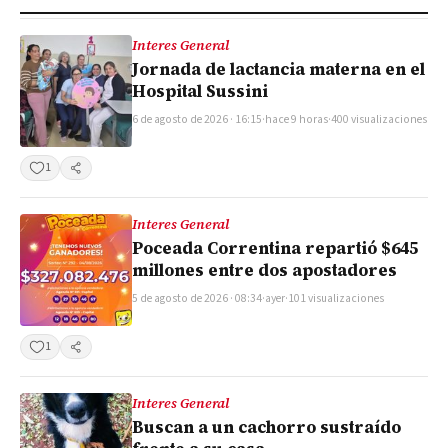
Interes General
Jornada de lactancia materna en el
Hospital Sussini
6 de agosto de 2026 · 16:15
·
hace 9 horas
·
400 visualizaciones
1
Compartir
Interes General
Poceada Correntina repartió $645
millones entre dos apostadores
5 de agosto de 2026 · 08:34
·
ayer
·
101 visualizaciones
1
Compartir
Interes General
Buscan a un cachorro sustraído