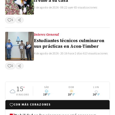
frente a su casa
5 de agosto de 2026 · 08:22
·
ayer
·
65 visualizaciones
1
Compartir
Interes General
Estudiantes técnicos culminaron
sus prácticas en Acon-Timber
4 de agosto de 2026 · 20:16
·
hace 2 días
·
613 visualizaciones
2
Compartir
15
°
SÁB
DOM
LUN
19°
8°
18°
8°
16°
9°
VIRASORO
CON MÁS CORAZONES
2